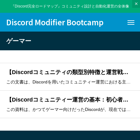
『Discord完全ロードマップ』コミュニティ設計と自動化運営の全体像
Discord Modifier Bootcamp
ゲーマー
【Discordコミュニティの類型別特徴と運営戦略集】ゲーマーだけの世界じゃない？あなたの知らないDiscordの意外な活用法3選【基礎・企画】
この文書は、Discordを用いたコミュニティー運営における主要な６つのカテゴリーとその特徴を詳しく解説しています。具体的には、ゲームや学習、ビジネス、クリエイター、趣味、そしてそれらを組み合わせたハイブリッド型の各特性を網羅しています。それぞれの種類に応じて、最適なチャンネル設計やイベントの企画
【Discordコミュニティー運営の基本：初心者向け完全ガイド】「ゲーマー向け」はもう古い？SlackやLINEとの比較でわかる、Discordコミュニティ運営の3つの本質【基礎・企画】
この資料は、かつてゲーマー向けだったDiscordが、現在では学習やビジネスなど多岐にわたる分野で活用されている背景とその基本構造を解説しています。サーバー内でのカテゴリーやチャンネルによる情報整理、ロールを用いた権限管理など、効率的なコミュニティ運営に欠かせない独自の機能を網羅しています。