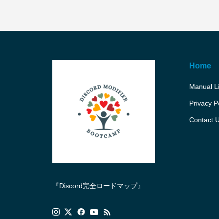
Home
Manual L
Privacy P
Contact 
『Discord完全ロードマップ』